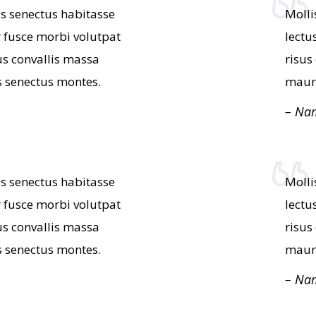
s senectus habitasse
Molli
or fusce morbi volutpat
lectu
s convallis massa
risus
 senectus montes.
mauri
– Na
s senectus habitasse
Molli
or fusce morbi volutpat
lectu
s convallis massa
risus
 senectus montes.
mauri
– Na