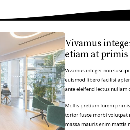
Vivamus integer
etiam at primis
Vivamus integer non suscipit
euismod libero facilisi apten
ante eleifend lectus nullam 
Mollis pretium lorem primis 
tortor fusce morbi volutpat
massa mauris enim mattis 