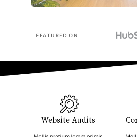
FEATURED ON
Website Audits
Co
Mollis pretium lorem primis
Moll