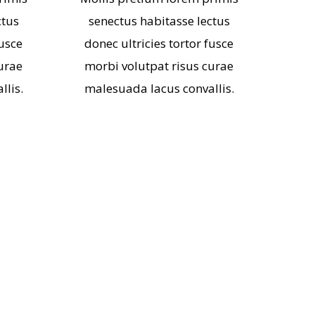
ctus
senectus habitasse lectus
fusce
donec ultricies tortor fusce
urae
morbi volutpat risus curae
lis.
malesuada lacus convallis.