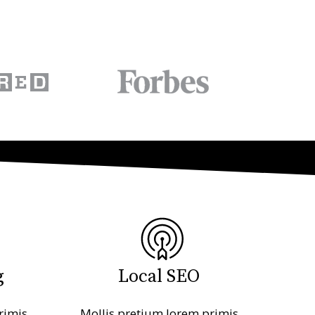
g
Local SEO
rimis
Mollis pretium lorem primis