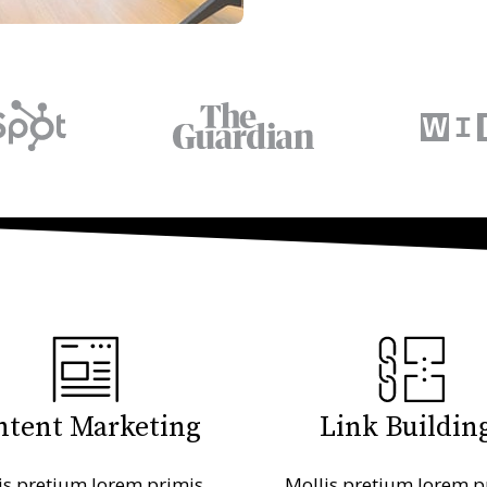
ntent Marketing
Link Buildin
is pretium lorem primis
Mollis pretium lorem p