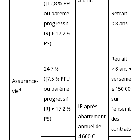
Aucun
([12,8 % PFU
ou barème
Retrait
progressif
< 8 ans
IR] + 17,2 %
PS)
Retrait
24,7 %
> 8 ans +
([7,5 % PFU
versements
Assurance-
ou barème
≤ 150 000 €
4
vie
progressif
sur
IR après
IR] + 17,2 %
l’ensemble
abattement
PS)
des
annuel de
contrats
4 600 €