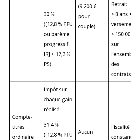
Retrait
(9 200 €
30 %
> 8 ans +
pour
([12,8 % PFU
versements
couple)
ou barème
> 150 000 €
progressif
sur
IR] + 17,2 %
l’ensemble
PS)
des
contrats
Impôt sur
chaque gain
réalisé
Compte-
31,4 %
titres
Fiscalité
Aucun
([12,8 % PFU
ordinaire
constante