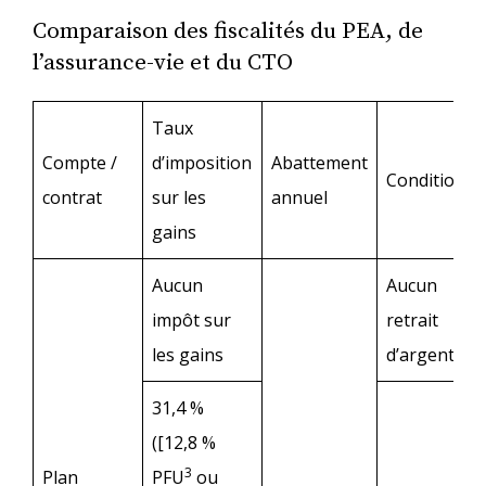
Comparaison des fiscalités du PEA, de
l’assurance-vie et du CTO
Taux
Compte /
d’imposition
Abattement
Condition(s)
contrat
sur les
annuel
gains
Aucun
Aucun
impôt sur
retrait
les gains
d’argent
31,4 %
([12,8 %
3
Plan
PFU
ou