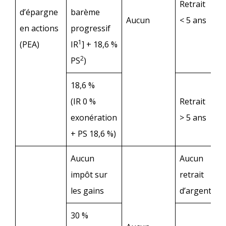
Retrait
d’épargne
barème
Aucun
< 5 ans
en actions
progressif
1
(PEA)
IR
] + 18,6 %
2
PS
)
18,6 %
(IR 0 %
Retrait
exonération
> 5 ans
+ PS 18,6 %)
Aucun
Aucun
impôt sur
retrait
les gains
d’argent
30 %