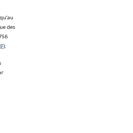
squ’au
que des
7756
IF
).
s
ar