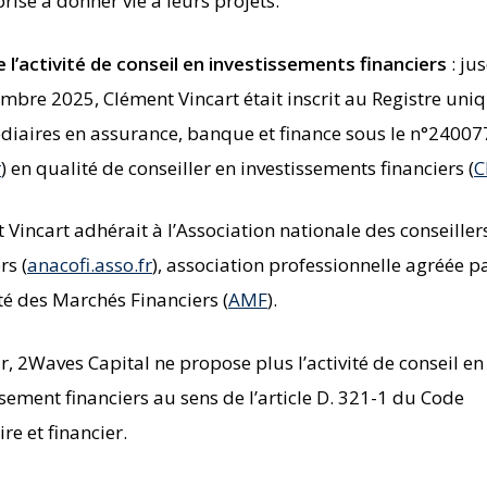
rise à donner vie à leurs projets.
e l’activité de conseil en investissements financiers
: ju
mbre 2025, Clément Vincart était inscrit au Registre uni
diaires en assurance, banque et finance sous le n°2400
r
) en qualité de conseiller en investissements financiers (
C
 Vincart adhérait à l’Association nationale des conseiller
rs (
anacofi.asso.fr
), association professionnelle agréée p
ité des Marchés Financiers (
AMF
).
ur, 2Waves Capital ne propose plus l’activité de conseil en
ssement financiers au sens de l’article D. 321-1 du Code
re et financier.