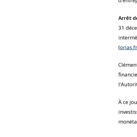
d’entrep
Arrêt d
31 déce
intermé
(
orias.f
Clément
financie
l’Autor
À ce jo
investi
monétai