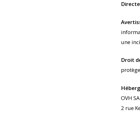
Directe
Avertis
informa
une inci
Droit d
protège
Héberg
OVH SA
2 rue K