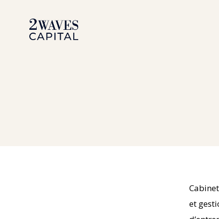
Aller
au
contenu
Cabinet
et gest