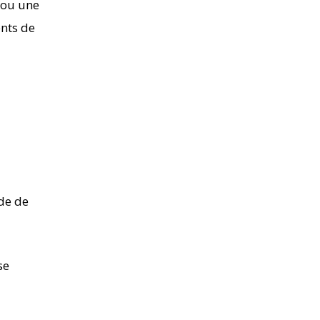
 ou une
ents de
ode de
se