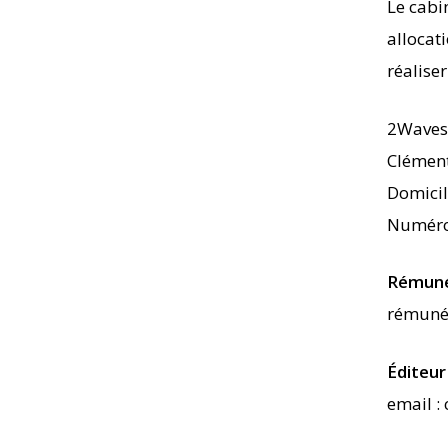
Le cabi
allocat
réalise
2Waves 
Clément
Domicil
Numéro
Rémuné
rémunér
Éditeur
email :